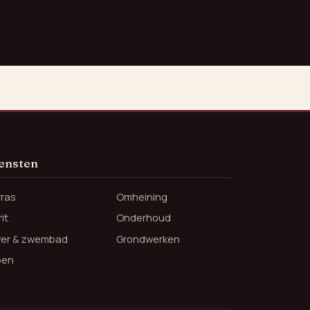
ensten
rras
Omheining
it
Onderhoud
jver & zwembad
Grondwerken
oen