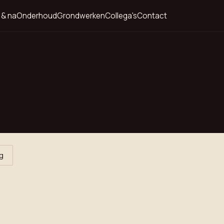
 & na
Onderhoud
Grondwerken
Collega's
Contact
g