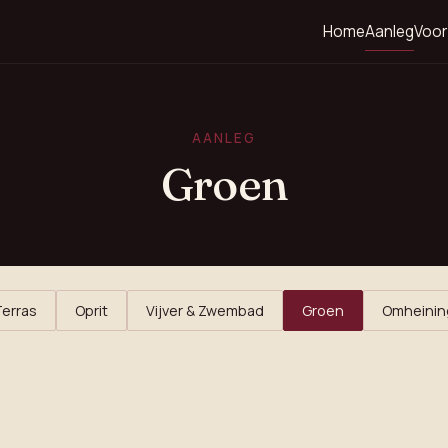
Home
Aanleg
Voor
AANLEG
Groen
Terras
Oprit
Vijver & Zwembad
Groen
Omheinin