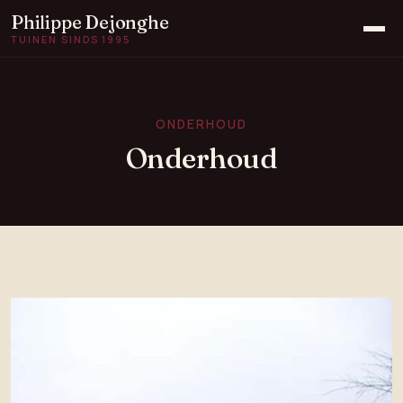
Philippe Dejonghe
TUINEN SINDS 1995
Home
Aanleg
ONDERHOUD
Voor & na
Onderhoud
Onderhoud
Grondwerken
Collega's
Contact