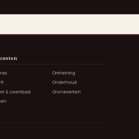
ensten
rras
Omheining
it
Onderhoud
jver & zwembad
Grondwerken
oen