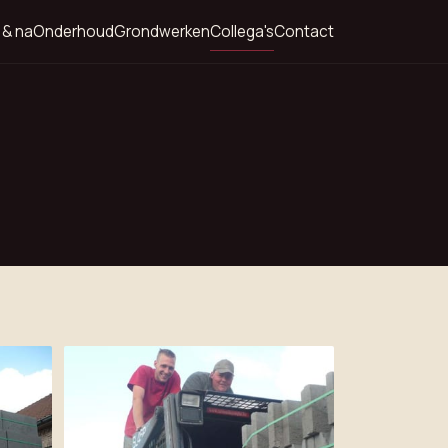
 & na
Onderhoud
Grondwerken
Collega's
Contact