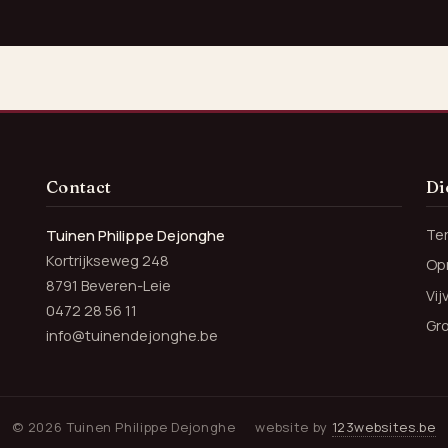
Contact
Di
Te
Tuinen Philippe Dejonghe
Kortrijkseweg 248
Opr
8791 Beveren-Leie
Vi
0472 28 56 11
Gr
info@tuinendejonghe.be
© 2026 Tuinen Philippe Dejonghe
website by
123websites.be