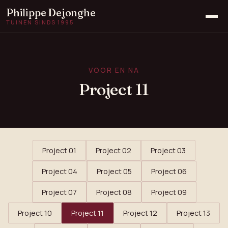
Philippe Dejonghe
TUINEN SINDS 1995
Home
Aanleg
VOOR EN NA
Voor & na
Project 11
Onderhoud
Grondwerken
Collega's
Contact
Project 01
Project 02
Project 03
Project 04
Project 05
Project 06
Project 07
Project 08
Project 09
Project 10
Project 11
Project 12
Project 13