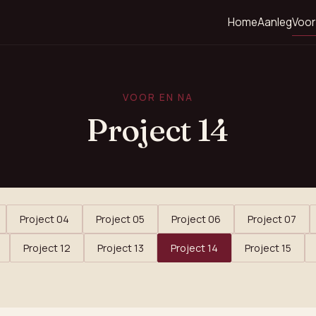
Home
Aanleg
Voor
VOOR EN NA
Project 14
Project 04
Project 05
Project 06
Project 07
Project 12
Project 13
Project 14
Project 15