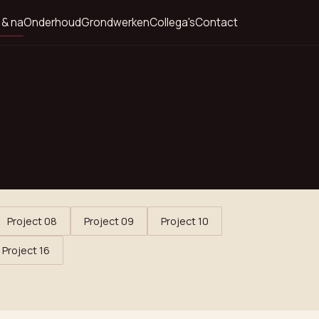
 & na
Onderhoud
Grondwerken
Collega's
Contact
Project 08
Project 09
Project 10
Project 16