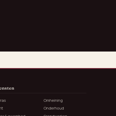
ensten
rras
Omheining
it
Onderhoud
jver & zwembad
Grondwerken