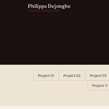
Philippe Dejonghe
TUINEN SINDS 1995
Project 01
Project 02
Project 03
Project 11