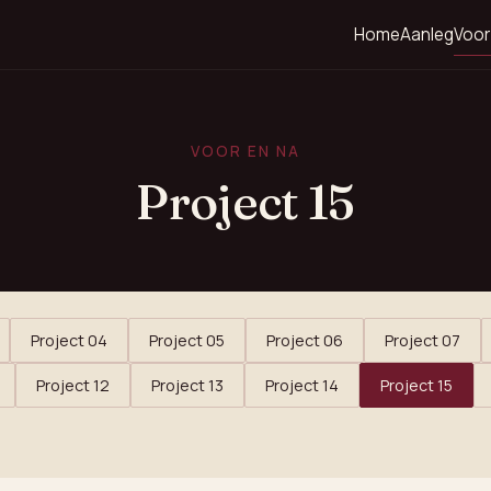
Home
Aanleg
Voor
VOOR EN NA
Project 15
Project 04
Project 05
Project 06
Project 07
Project 12
Project 13
Project 14
Project 15