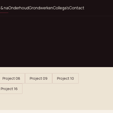
 & na
Onderhoud
Grondwerken
Collega's
Contact
Project 08
Project 09
Project 10
Project 16