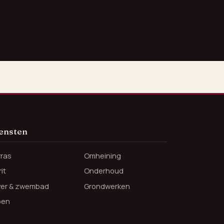
ensten
rras
Omheining
it
Onderhoud
jver & zwembad
Grondwerken
oen