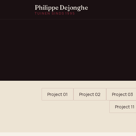
Philippe Dejonghe
TUINEN SINDS 1995
Project 01
Project 02
Project 03
Project 11